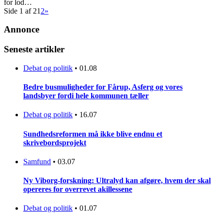
for lod…
Side 1 af 2
1
2
»
Annonce
Seneste artikler
Debat og politik
•
01.08
Bedre busmuligheder for Fårup, Asferg og vores
landsbyer fordi hele kommunen tæller
Debat og politik
•
16.07
Sundhedsreformen må ikke blive endnu et
skrivebordsprojekt
Samfund
•
03.07
Ny Viborg-forskning: Ultralyd kan afgøre, hvem der skal
opereres for overrevet akillessene
Debat og politik
•
01.07