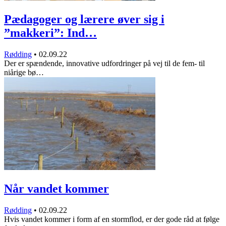
Pædagoger og lærere øver sig i
”makkeri”: Ind…
Rødding
•
02.09.22
Der er spændende, innovative udfordringer på vej til de fem- til
niårige bø…
Når vandet kommer
Rødding
•
02.09.22
Hvis vandet kommer i form af en stormflod, er der gode råd at følge