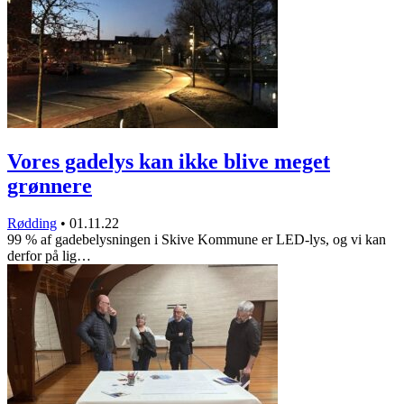
Vores gadelys kan ikke blive meget
grønnere
Rødding
•
01.11.22
99 % af gadebelysningen i Skive Kommune er LED-lys, og vi kan
derfor på lig…