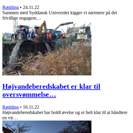
Rødding
•
24.11.22
Sammen med Syddansk Universitet kigger vi nærmere på det
frivillige engagem…
Højvandeberedskabet er klar til
oversvømmelse…
Rødding
•
16.11.22
Højvandeberedskabet har holdt øvelse og er helt klar til at håndtere
en vir…