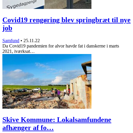
Covid19 rengøring blev springbræt til nye
job
Samfund
•
25.11.22
Da Covid19 pandemien for alvor havde fat i danskerne i marts
2021, iværksat…
Skive Kommune: Lokalsamfundene
afhænger af fo…