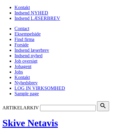
Kontakt
Indsend NYHED
Indsend LÆSERBREV
Contact
Eksempelside
Find firma
Forside
Indsend læserbrev
Indsend nyhed
Job oversigt
Jobagent
Jobs
Kontakt
Nyhedsbrev
LOG IN VIRKSOMHED
Sample page
search
ARTIKELARKIV
Skive Netavis