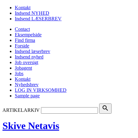
Kontakt
Indsend NYHED
Indsend LÆSERBREV
Contact
Eksempelside
Find firma
Forside
Indsend læserbrev
Indsend nyhed
Job oversigt
Jobagent
Jobs
Kontakt
Nyhedsbrev
LOG IN VIRKSOMHED
Sample page
search
ARTIKELARKIV
Skive Netavis