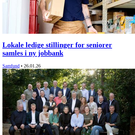
Lokale ledige stillinger for seniorer
samles i ny jobbank
Samfund
•
26.01.26