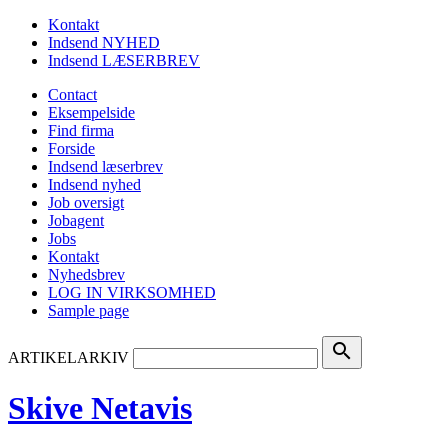
Kontakt
Indsend NYHED
Indsend LÆSERBREV
Contact
Eksempelside
Find firma
Forside
Indsend læserbrev
Indsend nyhed
Job oversigt
Jobagent
Jobs
Kontakt
Nyhedsbrev
LOG IN VIRKSOMHED
Sample page
search
ARTIKELARKIV
Skive Netavis