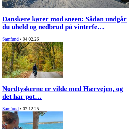
Danskere kører mod sneen: Sådan undgår
du uheld og nedbrud på vinterfe…
Samfund
•
04.02.26
Nordtyskerne er vilde med Hærvejen, og
det har pot…
Samfund
•
02.12.25