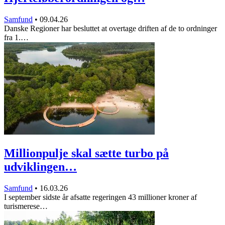
Samfund
•
09.04.26
Danske Regioner har besluttet at overtage driften af de to ordninger
fra 1.…
Millionpulje skal sætte turbo på
udviklingen…
Samfund
•
16.03.26
I september sidste år afsatte regeringen 43 millioner kroner af
turismerese…