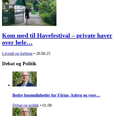
Kom med til Havefestival – private haver
over hele…
Livsstil og forbrug
•
28.08.25
Debat og Politik
Bedre busmuligheder for Fårup, Asferg og vore…
Debat og politik
•
01.08