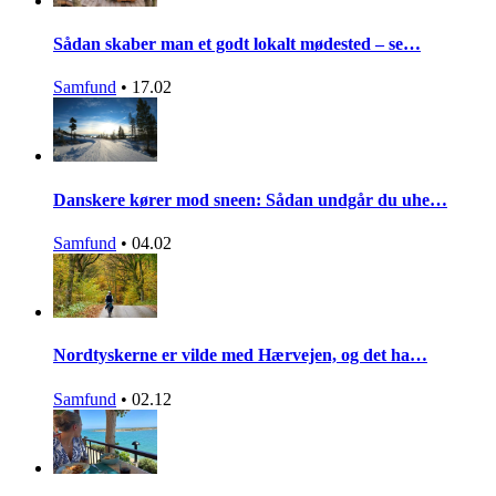
Sådan skaber man et godt lokalt mødested – se…
Samfund
•
17.02
Danskere kører mod sneen: Sådan undgår du uhe…
Samfund
•
04.02
Nordtyskerne er vilde med Hærvejen, og det ha…
Samfund
•
02.12