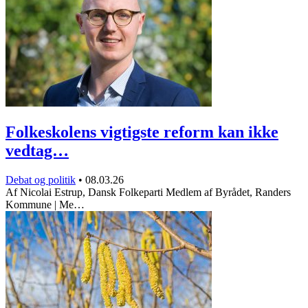
Folkeskolens vigtigste reform kan ikke
vedtag…
Debat og politik
•
08.03.26
Af Nicolai Estrup, Dansk Folkeparti Medlem af Byrådet, Randers
Kommune | Me…