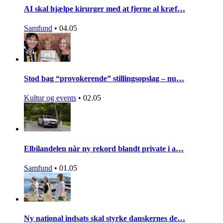
AI skal hjælpe kirurger med at fjerne al kræf…
Samfund
•
04.05
Stod bag “provokerende” stillingsopslag – nu…
Kultur og events
•
02.05
Elbilandelen når ny rekord blandt private i a…
Samfund
•
01.05
Ny national indsats skal styrke danskernes de…