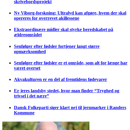
skrivebordsprojekt
Ny Viborg-forskning: Ultralyd kan afgøre, hvem der skal
opereres for overrevet akillessene
Ekstraordinære midler skal styrke beredskabet på
ældreområdet
Senfølger efter fødsler fortjener langt større
opmærksomhed
Senfølger efter fødsler er et område, som alt for længe har
været overset
Akvakulturen er en del af fremtidens fødevarer
Er jeres landsby stedet, hvor man finder “Tryghed og
trivsel i det nære”
Dansk Folkeparti siger klart nej til jernmarker i Randers
Kommune