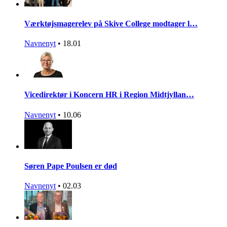
Værktøjsmagerelev på Skive College modtager l…
Navnenyt
•
18.01
Vicedirektør i Koncern HR i Region Midtjyllan…
Navnenyt
•
10.06
Søren Pape Poulsen er død
Navnenyt
•
02.03