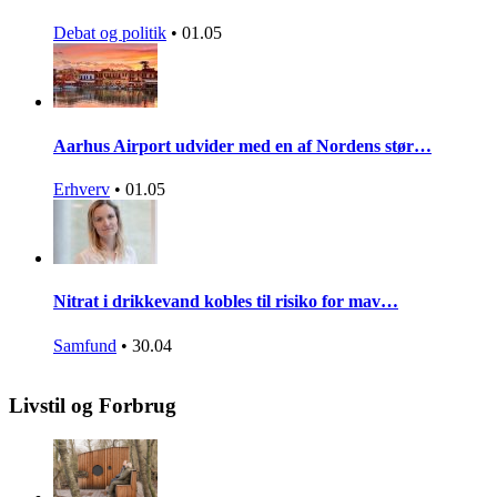
Debat og politik
•
01.05
Aarhus Airport udvider med en af Nordens stør…
Erhverv
•
01.05
Nitrat i drikkevand kobles til risiko for mav…
Samfund
•
30.04
Livstil og Forbrug