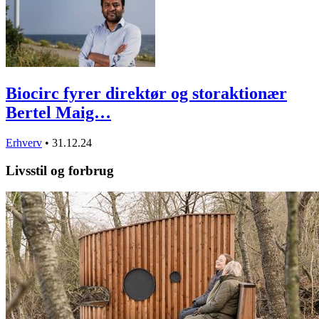
Biocirc fyrer direktør og storaktionær
Bertel Maig…
Erhverv
•
31.12.24
Livsstil og forbrug