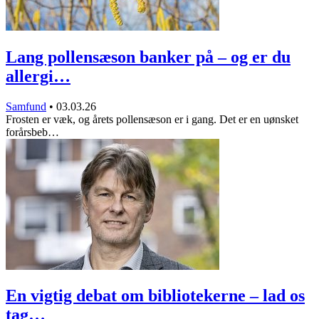
Lang pollensæson banker på – og er du
allergi…
Samfund
•
03.03.26
Frosten er væk, og årets pollensæson er i gang. Det er en uønsket
forårsbeb…
En vigtig debat om bibliotekerne – lad os
tag…