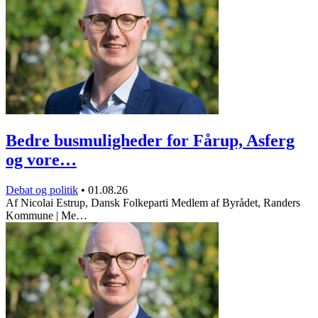
Bedre busmuligheder for Fårup, Asferg
og vore…
Debat og politik
•
01.08.26
Af Nicolai Estrup, Dansk Folkeparti Medlem af Byrådet, Randers
Kommune | Me…