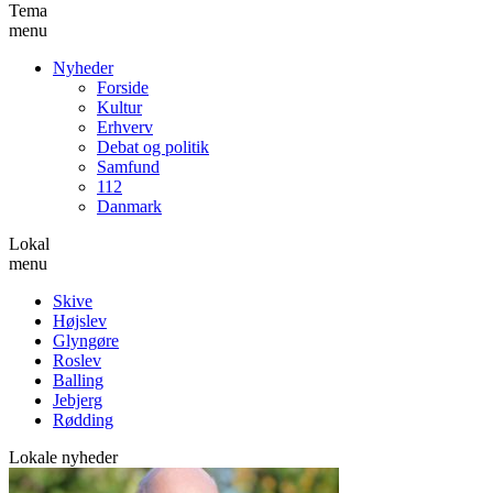
Tema
menu
Nyheder
Forside
Kultur
Erhverv
Debat og politik
Samfund
112
Danmark
Lokal
menu
Skive
Højslev
Glyngøre
Roslev
Balling
Jebjerg
Rødding
Lokale nyheder