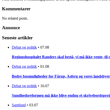
Kommentarer
No related posts.
Annonce
Seneste artikler
Debat og politik
•
07.08
Regionshospitalet Randers skal bestå, vi må ikke vente, til d
Debat og politik
•
01.08
Bedre busmuligheder for Fårup, Asferg og vores landsbyer
Debat og politik
•
16.07
Sundhedsreformen må ikke blive endnu et skrivebordsproj
Samfund
•
03.07