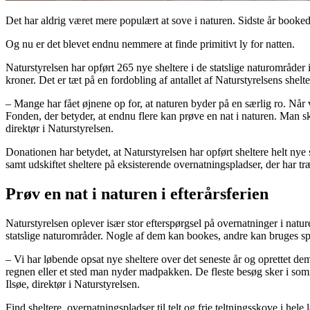
Det har aldrig været mere populært at sove i naturen. Sidste år booke
Og nu er det blevet endnu nemmere at finde primitivt ly for natten.
Naturstyrelsen har opført 265 nye sheltere i de statslige naturområd
kroner. Det er tæt på en fordobling af antallet af Naturstyrelsens shelte
– Mange har fået øjnene op for, at naturen byder på en særlig ro. Når
Fonden, der betyder, at endnu flere kan prøve en nat i naturen. Man sk
direktør i Naturstyrelsen.
Donationen har betydet, at Naturstyrelsen har opført sheltere helt nye
samt udskiftet sheltere på eksisterende overnatningspladser, der har tr
Prøv en nat i naturen i efterårsferien
Naturstyrelsen oplever især stor efterspørgsel på overnatninger i nature
statslige naturområder. Nogle af dem kan bookes, andre kan bruges spon
– Vi har løbende opsat nye sheltere over det seneste år og oprettet dem 
regnen eller et sted man nyder madpakken. De fleste besøg sker i somme
Ilsøe, direktør i Naturstyrelsen.
Find sheltere, overnatningspladser til telt og frie teltningsskove i hele