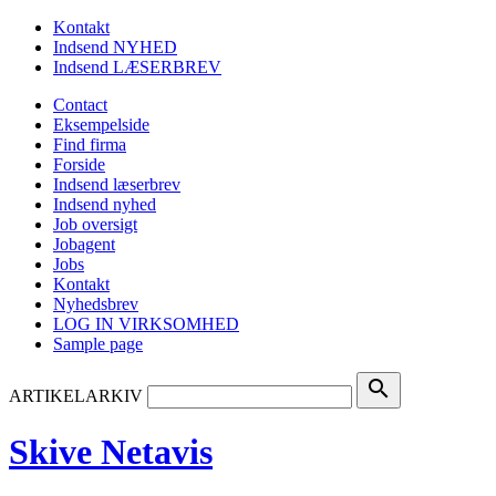
Kontakt
Indsend NYHED
Indsend LÆSERBREV
Contact
Eksempelside
Find firma
Forside
Indsend læserbrev
Indsend nyhed
Job oversigt
Jobagent
Jobs
Kontakt
Nyhedsbrev
LOG IN VIRKSOMHED
Sample page
search
ARTIKELARKIV
Skive Netavis