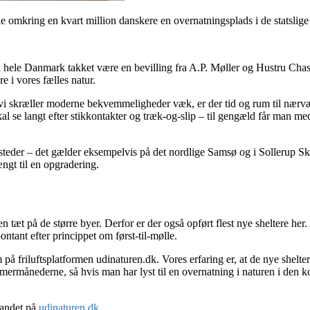
de omkring en kvart million danskere en overnatningsplads i de statslige
er i hele Danmark takket være en bevilling fra A.P. Møller og Hustru C
re i vores fælles natur.
 vi skræller moderne bekvemmeligheder væk, er der tid og rum til nærvær
al se langt efter stikkontakter og træk-og-slip – til gengæld får man med
 steder – det gælder eksempelvis på det nordlige Samsø og i Sollerup Sk
ængt til en opgradering.
n tæt på de større byer. Derfor er der også opført flest nye sheltere her
tant efter princippet om først-til-mølle.
på friluftsplatformen udinaturen.dk. Vores erfaring er, at de nye shelter
rmånederne, så hvis man har lyst til en overnatning i naturen i den kom
 landet på
udinaturen.dk