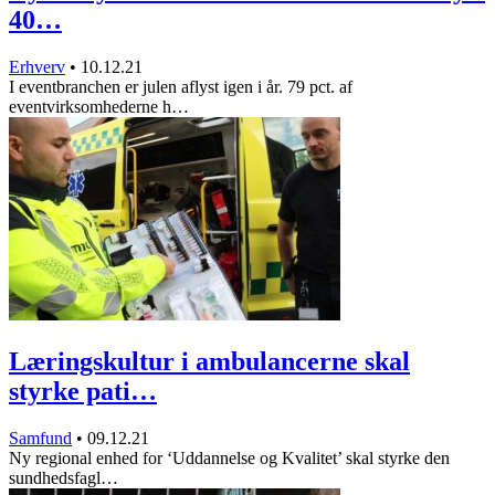
40…
Erhverv
•
10.12.21
I eventbranchen er julen aflyst igen i år. 79 pct. af
eventvirksomhederne h…
Læringskultur i ambulancerne skal
styrke pati…
Samfund
•
09.12.21
Ny regional enhed for ‘Uddannelse og Kvalitet’ skal styrke den
sundhedsfagl…