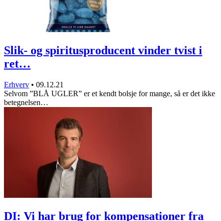
Slik- og spiritusproducent vinder tvist i
ret…
Erhverv
•
09.12.21
Selvom ”BLÅ UGLER” er et kendt bolsje for mange, så er det ikke
betegnelsen…
DI: Vi har brug for kompensationer fra