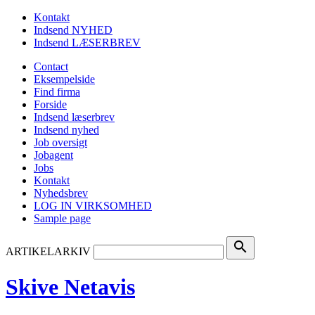
Kontakt
Indsend NYHED
Indsend LÆSERBREV
Contact
Eksempelside
Find firma
Forside
Indsend læserbrev
Indsend nyhed
Job oversigt
Jobagent
Jobs
Kontakt
Nyhedsbrev
LOG IN VIRKSOMHED
Sample page
search
ARTIKELARKIV
Skive Netavis