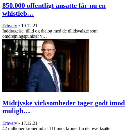
850.000 offentligt ansatte får nu en
whistleb…
Erhverv
•
19.12.21
Inddragelse, tillid og dialog med de tillidsvalgte som
omdrejningspunkter v…
Midtjyske virksomheder tager godt imod
muligh…
Erhverv
•
17.12.21
42 millioner kroner ud af 111 mio. kroner fra det iværksatte