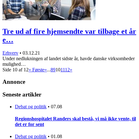
Tre ud af fire hjemsendte var tilbage et år
e…
Erhverv
•
03.12.21
Under nedlukningen af landet sidste år, havde danske virksomheder
mulighed…
Side 10 af 12
« Første
«
...
8
9
10
11
12
»
Annonce
Seneste artikler
Debat og politik
•
07.08
Regionshospitalet Randers skal bestå, vi må ikke vente, til
det er for sent
Debat og politik
•
01.08