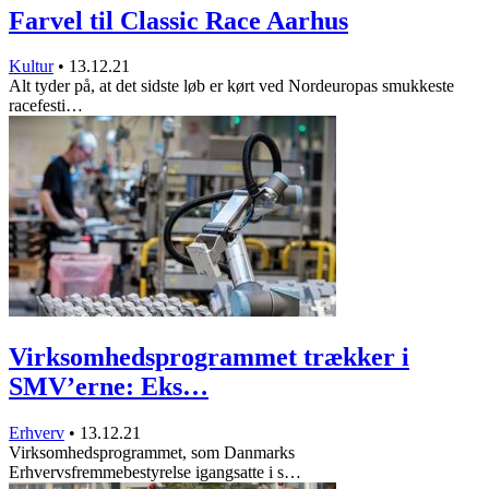
Farvel til Classic Race Aarhus
Kultur
•
13.12.21
Alt tyder på, at det sidste løb er kørt ved Nordeuropas smukkeste
racefesti…
Virksomhedsprogrammet trækker i
SMV’erne: Eks…
Erhverv
•
13.12.21
Virksomhedsprogrammet, som Danmarks
Erhvervsfremmebestyrelse igangsatte i s…