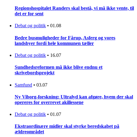
Regionshospitalet Randers skal bestå, vi må ikke vente, til
det er for sent
Debat og politik
•
01.08
Bedre busmuligheder for Fårup, Asferg og vores
landsbyer fordi hele kommunen tæller
Debat og politik
•
16.07
Sundhedsreformen må ikke blive endnu et
skrivebordsprojekt
Samfund
•
03.07
Ny Viborg-forskning: Ultralyd kan afgøre, hvem der skal
opereres for overrevet akillessene
Debat og politik
•
01.07
Ekstraordinære midler skal styrke beredskabet på
ældreområdet