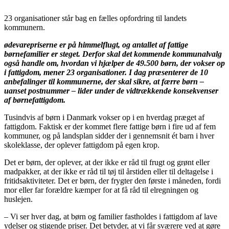
23 organisationer står bag en fælles opfordring til landets
kommunern.
ødevarepriserne er på himmelflugt, og antallet af fattige
børnefamilier er steget. Derfor skal det kommende kommunalvalg
også handle om, hvordan vi hjælper de 49.500 børn, der vokser op
i fattigdom, mener 23 organisationer. I dag præsenterer de 10
anbefalinger til kommunerne, der skal sikre, at færre børn –
uanset postnummer – lider under de vidtrækkende konsekvenser
af børnefattigdom.
Tusindvis af børn i Danmark vokser op i en hverdag præget af
fattigdom. Faktisk er der kommet flere fattige børn i fire ud af fem
kommuner, og på landsplan sidder der i gennemsnit ét barn i hver
skoleklasse, der oplever fattigdom på egen krop.
Det er børn, der oplever, at der ikke er råd til frugt og grønt eller
madpakker, at der ikke er råd til tøj til årstiden eller til deltagelse i
fritidsaktiviteter. Det er børn, der frygter den første i måneden, fordi
mor eller far forældre kæmper for at få råd til elregningen og
huslejen.
– Vi ser hver dag, at børn og familier fastholdes i fattigdom af lave
ydelser og stigende priser. Det betyder, at vi får sværere ved at gøre