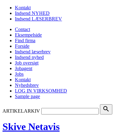
Kontakt
Indsend NYHED
Indsend LÆSERBREV
Contact
Eksempelside
Find firma
Forside
Indsend læserbrev
Indsend nyhed
Job oversigt
Jobagent
Jobs
Kontakt
Nyhedsbrev
LOG IN VIRKSOMHED
Sample page
search
ARTIKELARKIV
Skive Netavis