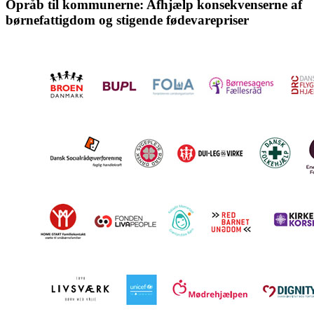
Opråb til kommunerne: Afhjælp konsekvenserne af
børnefattigdom og stigende fødevarepriser