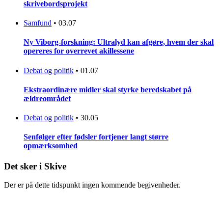
skrivebordsprojekt
Samfund
•
03.07
Ny Viborg-forskning: Ultralyd kan afgøre, hvem der skal
opereres for overrevet akillessene
Debat og politik
•
01.07
Ekstraordinære midler skal styrke beredskabet på
ældreområdet
Debat og politik
•
30.05
Senfølger efter fødsler fortjener langt større
opmærksomhed
Det sker i Skive
Der er på dette tidspunkt ingen kommende begivenheder.