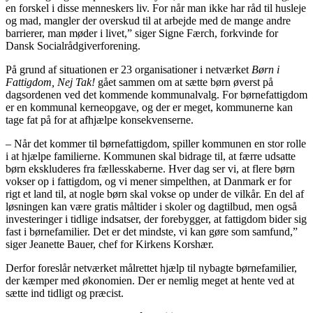
en forskel i disse menneskers liv. For når man ikke har råd til husleje
og mad, mangler der overskud til at arbejde med de mange andre
barrierer, man møder i livet,” siger Signe Færch, forkvinde for
Dansk Socialrådgiverforening.
På grund af situationen er 23 organisationer i netværket
Børn i
Fattigdom, Nej Tak!
gået sammen om at sætte børn øverst på
dagsordenen ved det kommende kommunalvalg. For børnefattigdom
er en kommunal kerneopgave, og der er meget, kommunerne kan
tage fat på for at afhjælpe konsekvenserne.
– Når det kommer til børnefattigdom, spiller kommunen en stor rolle
i at hjælpe familierne. Kommunen skal bidrage til, at færre udsatte
børn ekskluderes fra fællesskaberne. Hver dag ser vi, at flere børn
vokser op i fattigdom, og vi mener simpelthen, at Danmark er for
rigt et land til, at nogle børn skal vokse op under de vilkår. En del af
løsningen kan være gratis måltider i skoler og dagtilbud, men også
investeringer i tidlige indsatser, der forebygger, at fattigdom bider sig
fast i børnefamilier. Det er det mindste, vi kan gøre som samfund,”
siger Jeanette Bauer, chef for Kirkens Korshær.
Derfor foreslår netværket målrettet hjælp til nybagte børnefamilier,
der kæmper med økonomien. Der er nemlig meget at hente ved at
sætte ind tidligt og præcist.