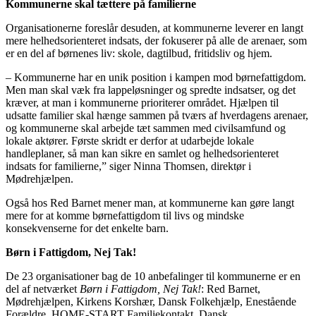
Kommunerne skal tættere på familierne
Organisationerne foreslår desuden, at kommunerne leverer en langt
mere helhedsorienteret indsats, der fokuserer på alle de arenaer, som
er en del af børnenes liv: skole, dagtilbud, fritidsliv og hjem.
– Kommunerne har en unik position i kampen mod børnefattigdom.
Men man skal væk fra lappeløsninger og spredte indsatser, og det
kræver, at man i kommunerne prioriterer området. Hjælpen til
udsatte familier skal hænge sammen på tværs af hverdagens arenaer,
og kommunerne skal arbejde tæt sammen med civilsamfund og
lokale aktører. Første skridt er derfor at udarbejde lokale
handleplaner, så man kan sikre en samlet og helhedsorienteret
indsats for familierne,” siger Ninna Thomsen, direktør i
Mødrehjælpen.
Også hos Red Barnet mener man, at kommunerne kan gøre langt
mere for at komme børnefattigdom til livs og mindske
konsekvenserne for det enkelte barn.
Børn i Fattigdom, Nej Tak!
De 23 organisationer bag de 10 anbefalinger til kommunerne er en
del af netværket
Børn i Fattigdom, Nej Tak!
: Red Barnet,
Mødrehjælpen, Kirkens Korshær, Dansk Folkehjælp, Enestående
Forældre, HOME-START Familiekontakt, Dansk