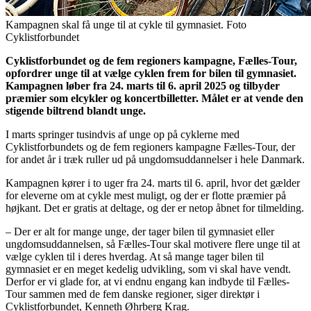
Kampagnen skal få unge til at cykle til gymnasiet. Foto
Cyklistforbundet
Cyklistforbundet og de fem regioners kampagne, Fælles-Tour,
opfordrer unge til at vælge cyklen frem for bilen til gymnasiet.
Kampagnen løber fra 24. marts til 6. april 2025 og tilbyder
præmier som elcykler og koncertbilletter. Målet er at vende den
stigende biltrend blandt unge.
I marts springer tusindvis af unge op på cyklerne med
Cyklistforbundets og de fem regioners kampagne Fælles-Tour, der
for andet år i træk ruller ud på ungdomsuddannelser i hele Danmark.
Kampagnen kører i to uger fra 24. marts til 6. april, hvor det gælder
for eleverne om at cykle mest muligt, og der er flotte præmier på
højkant. Det er gratis at deltage, og der er netop åbnet for tilmelding.
– Der er alt for mange unge, der tager bilen til gymnasiet eller
ungdomsuddannelsen, så Fælles-Tour skal motivere flere unge til at
vælge cyklen til i deres hverdag. At så mange tager bilen til
gymnasiet er en meget kedelig udvikling, som vi skal have vendt.
Derfor er vi glade for, at vi endnu engang kan indbyde til Fælles-
Tour sammen med de fem danske regioner, siger direktør i
Cyklistforbundet, Kenneth Øhrberg Krag.