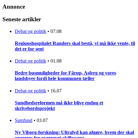
Annonce
Seneste artikler
Debat og politik
•
07.08
Regionshospitalet Randers skal bestå, vi må ikke vente, til
det er for sent
Debat og politik
•
01.08
Bedre busmuligheder for Fårup, Asferg og vores
landsbyer fordi hele kommunen tæller
Debat og politik
•
16.07
Sundhedsreformen må ikke blive endnu et
skrivebordsprojekt
Samfund
•
03.07
Ny Viborg-forskning: Ultralyd kan afgøre, hvem der skal
opereres for overrevet akillessene