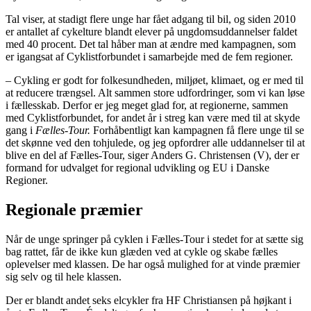
Tal viser, at stadigt flere unge har fået adgang til bil, og siden 2010
er antallet af cykelture blandt elever på ungdomsuddannelser faldet
med 40 procent. Det tal håber man at ændre med kampagnen, som
er igangsat af Cyklistforbundet i samarbejde med de fem regioner.
– Cykling er godt for folkesundheden, miljøet, klimaet, og er med til
at reducere trængsel. Alt sammen store udfordringer, som vi kan løse
i fællesskab. Derfor er jeg meget glad for, at regionerne, sammen
med Cyklistforbundet, for andet år i streg kan være med til at skyde
gang i
Fælles-Tour.
Forhåbentligt kan kampagnen få flere unge til se
det skønne ved den tohjulede, og jeg opfordrer alle uddannelser til at
blive en del af Fælles-Tour, siger Anders G. Christensen (V), der er
formand for udvalget for regional udvikling og EU i Danske
Regioner.
Regionale præmier
Når de unge springer på cyklen i Fælles-Tour i stedet for at sætte sig
bag rattet, får de ikke kun glæden ved at cykle og skabe fælles
oplevelser med klassen. De har også mulighed for at vinde præmier
sig selv og til hele klassen.
Der er blandt andet seks elcykler fra HF Christiansen på højkant i