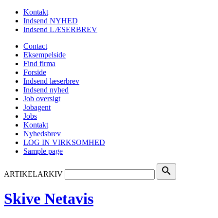
Kontakt
Indsend NYHED
Indsend LÆSERBREV
Contact
Eksempelside
Find firma
Forside
Indsend læserbrev
Indsend nyhed
Job oversigt
Jobagent
Jobs
Kontakt
Nyhedsbrev
LOG IN VIRKSOMHED
Sample page
search
ARTIKELARKIV
Skive Netavis