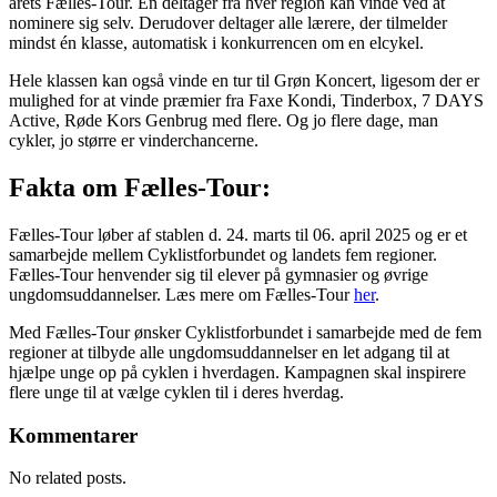
årets Fælles-Tour. Én deltager fra hver region kan vinde ved at
nominere sig selv. Derudover deltager alle lærere, der tilmelder
mindst én klasse, automatisk i konkurrencen om en elcykel.
Hele klassen kan også vinde en tur til Grøn Koncert, ligesom der er
mulighed for at vinde præmier fra Faxe Kondi, Tinderbox, 7 DAYS
Active, Røde Kors Genbrug med flere. Og jo flere dage, man
cykler, jo større er vinderchancerne.
Fakta om Fælles-Tour:
Fælles-Tour løber af stablen d. 24. marts til 06. april 2025 og er et
samarbejde mellem Cyklistforbundet og landets fem regioner.
Fælles-Tour henvender sig til elever på gymnasier og øvrige
ungdomsuddannelser. Læs mere om Fælles-Tour
her
.
Med Fælles-Tour ønsker Cyklistforbundet i samarbejde med de fem
regioner at tilbyde alle ungdomsuddannelser en let adgang til at
hjælpe unge op på cyklen i hverdagen. Kampagnen skal inspirere
flere unge til at vælge cyklen til i deres hverdag.
Kommentarer
No related posts.