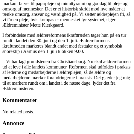
markant farvel til papirpleje og minuttyranni og goddag til pleje og
omsorg af mennesker. Det er et historisk skridt mod nye måder at
tænke omsorg, ansvar og værdighed på. Vi sætter ældreplejen fri, så
vi får en pleje, hvis kompas er mennesket før systemet, siger
Ældreminister Mette Kierkgaard.
I forbindelse med ældrereformens ikrafttræden tager hun på en tur
rundt i landet den 30. juni og den 1. juli. Ældrereformens
ikrafttræden markeres blandt andet med festtaler og et symbolsk
snoreklip i Aarhus den 1. juli klokken 9.00.
– Vi har lagt grundstenen fra Christiansborg. Nu skal ældrereformen
ud at leve i alle landets kommuner. Reformen skal udfoldes i praksis
af lederne og medarbejderne i ældreplejen, så de ældre og
medarbejderne mærker forandringerne i praksis. Det glæder jeg mig
til at markere rundt om i landet i de næste dage, lyder det fra
Ældreministeren.
Kommentarer
No related posts.
Annonce