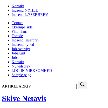
Kontakt
Indsend NYHED
Indsend LÆSERBREV
Contact
Eksempelside
Find firma
Forside
Indsend læserbrev
Indsend nyhed
Job oversigt
Jobagent
Jobs
Kontakt
Nyhedsbrev
LOG IN VIRKSOMHED
Sample page
search
ARTIKELARKIV
Skive Netavis