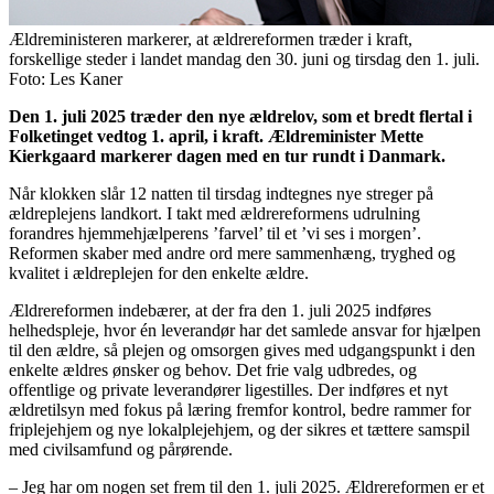
Ældreministeren markerer, at ældrereformen træder i kraft,
forskellige steder i landet mandag den 30. juni og tirsdag den 1. juli.
Foto: Les Kaner
Den 1. juli 2025 træder den nye ældrelov, som et bredt flertal i
Folketinget vedtog 1. april, i kraft. Ældreminister Mette
Kierkgaard markerer dagen med en tur rundt i Danmark.
Når klokken slår 12 natten til tirsdag indtegnes nye streger på
ældreplejens landkort. I takt med ældrereformens udrulning
forandres hjemmehjælperens ’farvel’ til et ’vi ses i morgen’.
Reformen skaber med andre ord mere sammenhæng, tryghed og
kvalitet i ældreplejen for den enkelte ældre.
Ældrereformen indebærer, at der fra den 1. juli 2025 indføres
helhedspleje, hvor én leverandør har det samlede ansvar for hjælpen
til den ældre, så plejen og omsorgen gives med udgangspunkt i den
enkelte ældres ønsker og behov. Det frie valg udbredes, og
offentlige og private leverandører ligestilles. Der indføres et nyt
ældretilsyn med fokus på læring fremfor kontrol, bedre rammer for
friplejehjem og nye lokalplejehjem, og der sikres et tættere samspil
med civilsamfund og pårørende.
– Jeg har om nogen set frem til den 1. juli 2025. Ældrereformen er et