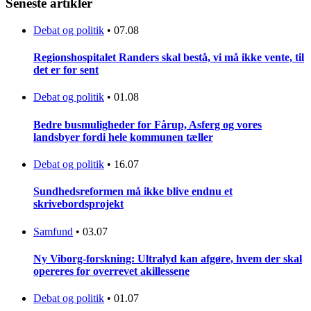
Seneste artikler
Debat og politik
•
07.08
Regionshospitalet Randers skal bestå, vi må ikke vente, til
det er for sent
Debat og politik
•
01.08
Bedre busmuligheder for Fårup, Asferg og vores
landsbyer fordi hele kommunen tæller
Debat og politik
•
16.07
Sundhedsreformen må ikke blive endnu et
skrivebordsprojekt
Samfund
•
03.07
Ny Viborg-forskning: Ultralyd kan afgøre, hvem der skal
opereres for overrevet akillessene
Debat og politik
•
01.07