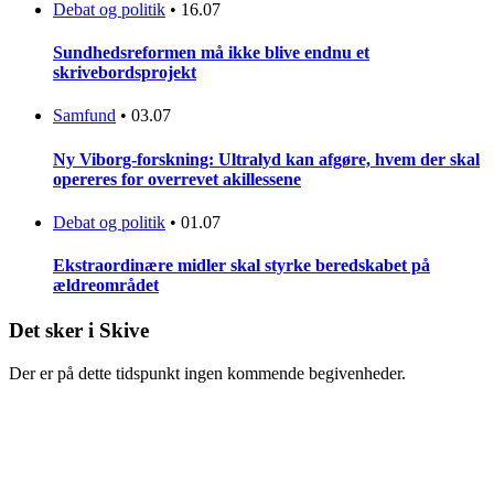
Debat og politik
•
16.07
Sundhedsreformen må ikke blive endnu et
skrivebordsprojekt
Samfund
•
03.07
Ny Viborg-forskning: Ultralyd kan afgøre, hvem der skal
opereres for overrevet akillessene
Debat og politik
•
01.07
Ekstraordinære midler skal styrke beredskabet på
ældreområdet
Det sker i Skive
Der er på dette tidspunkt ingen kommende begivenheder.