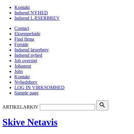
Kontakt
Indsend NYHED
Indsend LÆSERBREV
Contact
Eksempelside
Find firma
Forside
Indsend læserbrev
Indsend nyhed
Job oversigt
Jobagent
Jobs
Kontakt
Nyhedsbrev
LOG IN VIRKSOMHED
Sample page
search
ARTIKELARKIV
Skive Netavis