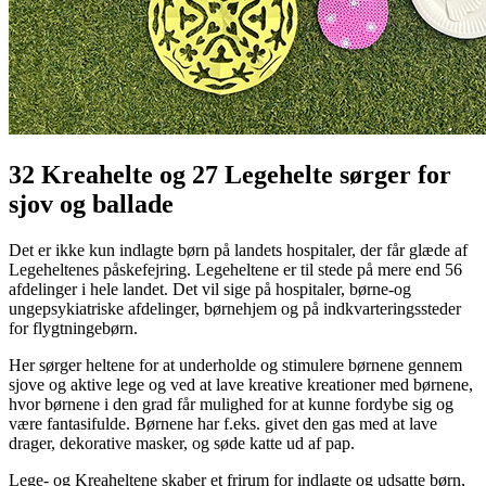
32 Kreahelte og 27 Legehelte sørger for
sjov og ballade
Det er ikke kun indlagte børn på landets hospitaler, der får glæde af
Legeheltenes påskefejring. Legeheltene er til stede på mere end 56
afdelinger i hele landet. Det vil sige på hospitaler, børne-og
ungepsykiatriske afdelinger, børnehjem og på indkvarteringssteder
for flygtningebørn.
Her sørger heltene for at underholde og stimulere børnene gennem
sjove og aktive lege og ved at lave kreative kreationer med børnene,
hvor børnene i den grad får mulighed for at kunne fordybe sig og
være fantasifulde. Børnene har f.eks. givet den gas med at lave
drager, dekorative masker, og søde katte ud af pap.
Lege- og Kreaheltene skaber et frirum for indlagte og udsatte børn,