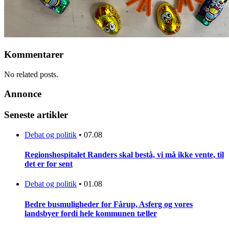
Kommentarer
No related posts.
Annonce
Seneste artikler
Debat og politik
•
07.08
Regionshospitalet Randers skal bestå, vi må ikke vente, til
det er for sent
Debat og politik
•
01.08
Bedre busmuligheder for Fårup, Asferg og vores
landsbyer fordi hele kommunen tæller