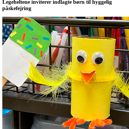
Legeheltene inviterer indlagte børn til hyggelig
påskefejring