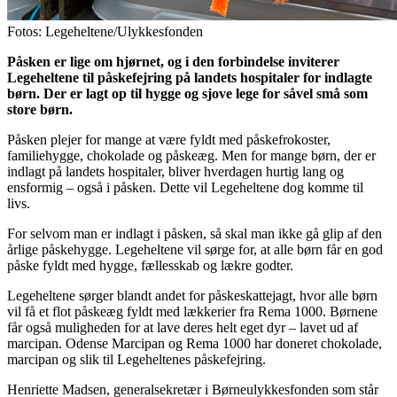
Fotos: Legeheltene/Ulykkesfonden
Påsken er lige om hjørnet, og i den forbindelse inviterer
Legeheltene til påskefejring på landets hospitaler for indlagte
børn. Der er lagt op til hygge og sjove lege for såvel små som
store børn.
Påsken plejer for mange at være fyldt med påskefrokoster,
familiehygge, chokolade og påskeæg. Men for mange børn, der er
indlagt på landets hospitaler, bliver hverdagen hurtig lang og
ensformig – også i påsken. Dette vil Legeheltene dog komme til
livs.
For selvom man er indlagt i påsken, så skal man ikke gå glip af den
årlige påskehygge. Legeheltene vil sørge for, at alle børn får en god
påske fyldt med hygge, fællesskab og lækre godter.
Legeheltene sørger blandt andet for påskeskattejagt, hvor alle børn
vil få et flot påskeæg fyldt med lækkerier fra Rema 1000. Børnene
får også muligheden for at lave deres helt eget dyr – lavet ud af
marcipan. Odense Marcipan og Rema 1000 har doneret chokolade,
marcipan og slik til Legeheltenes påskefejring.
Henriette Madsen, generalsekretær i Børneulykkesfonden som står