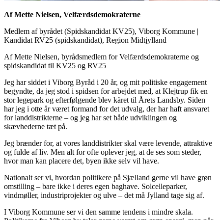
Af Mette Nielsen, Velfærdsdemokraterne
Medlem af byrådet (Spidskandidat KV25), Viborg Kommune
|
Kandidat RV25 (spidskandidat), Region Midtjylland
Af Mette Nielsen, byrådsmedlem for Velfærdsdemokraterne og
spidskandidat til KV25 og RV25
Jeg har siddet i Viborg Byråd i 20 år, og mit politiske engagement
begyndte, da jeg stod i spidsen for arbejdet med, at Klejtrup fik en
stor legepark og efterfølgende blev kåret til Årets Landsby. Siden
har jeg i otte år været formand for det udvalg, der har haft ansvaret
for landdistrikterne – og jeg har set både udviklingen og
skævhederne tæt på.
Jeg brænder for, at vores landdistrikter skal være levende, attraktive
og fulde af liv. Men alt for ofte oplever jeg, at de ses som steder,
hvor man kan placere det, byen ikke selv vil have.
Nationalt ser vi, hvordan politikere på Sjælland gerne vil have grøn
omstilling – bare ikke i deres egen baghave. Solcelleparker,
vindmøller, industriprojekter og ulve – det må Jylland tage sig af.
I Viborg Kommune ser vi den samme tendens i mindre skala.