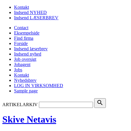
Kontakt
Indsend NYHED
Indsend LÆSERBREV
Contact
Eksempelside
Find firma
Forside
Indsend læserbrev
Indsend nyhed
Job oversigt
Jobagent
Jobs
Kontakt
Nyhedsbrev
LOG IN VIRKSOMHED
Sample page
search
ARTIKELARKIV
Skive Netavis