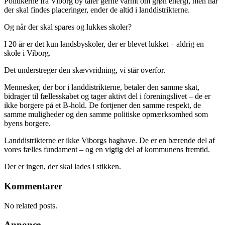
Politikerne fra Viborg by taler gerne varmt om grøn energi, men når
der skal findes placeringer, ender de altid i landdistrikterne.
Og når der skal spares og lukkes skoler?
I 20 år er det kun landsbyskoler, der er blevet lukket – aldrig en
skole i Viborg.
Det understreger den skævvridning, vi står overfor.
Mennesker, der bor i landdistrikterne, betaler den samme skat,
bidrager til fællesskabet og tager aktivt del i foreningslivet – de er
ikke borgere på et B-hold. De fortjener den samme respekt, de
samme muligheder og den samme politiske opmærksomhed som
byens borgere.
Landdistrikterne er ikke Viborgs baghave. De er en bærende del af
vores fælles fundament – og en vigtig del af kommunens fremtid.
Der er ingen, der skal lades i stikken.
Kommentarer
No related posts.
Annonce