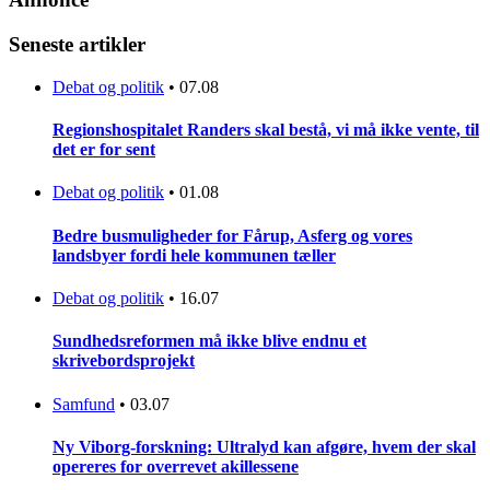
Seneste artikler
Debat og politik
•
07.08
Regionshospitalet Randers skal bestå, vi må ikke vente, til
det er for sent
Debat og politik
•
01.08
Bedre busmuligheder for Fårup, Asferg og vores
landsbyer fordi hele kommunen tæller
Debat og politik
•
16.07
Sundhedsreformen må ikke blive endnu et
skrivebordsprojekt
Samfund
•
03.07
Ny Viborg-forskning: Ultralyd kan afgøre, hvem der skal
opereres for overrevet akillessene