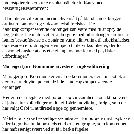
understøtter de konkrete resultatmål, der indføres med
beskæftigelsesreformen:
”I fremtiden vil kommunerne blive målt på blandt andet borgere i
ordinære løntimer og virksomhedstilfredshed. De
handicapkompenserende ordninger kan være med til at opfylde
begge dele. De understøtter, at borgere med udfordringer kommer i
lønnet beskæftigelse og opnår en varig tilknytning til arbejdspladsen,
og desuden er ordningerne en hjælp til de virksomheder, der for
eksempel ønsker at ansætte et ungt menneske med psykiske
udfordringer.”
Mariagerfjord Kommune investerer i opkvalificering
Mariagerfjord Kommune er en af de kommuner, der har spottet, at
der er et uudnyttet potentiale i de handicapkompenserende
ordninger.
Her er medarbejdere med borger- og virksomhedskontakt på tværs
af jobcentrets afdelinger midt i et 1-årigt udviklingsforløb, som de
har valgt Cabi til at tilrettelægge og gennemføre.
Målet er at styrke beskæftigelsesindsatsen for borgere med psykiske
eller kognitive funktionsnedsættelser – en gruppe, som kommunen
har haft særligt svært ved at få i beskæftigelse.