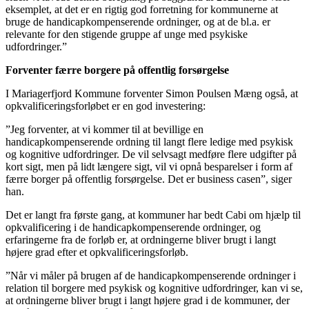
eksemplet, at det er en rigtig god forretning for kommunerne at
bruge de handicapkompenserende ordninger, og at de bl.a. er
relevante for den stigende gruppe af unge med psykiske
udfordringer.”
Forventer færre borgere på offentlig forsørgelse
I Mariagerfjord Kommune forventer Simon Poulsen Mæng også, at
opkvalificeringsforløbet er en god investering:
”Jeg forventer, at vi kommer til at bevillige en
handicapkompenserende ordning til langt flere ledige med psykisk
og kognitive udfordringer. De vil selvsagt medføre flere udgifter på
kort sigt, men på lidt længere sigt, vil vi opnå besparelser i form af
færre borger på offentlig forsørgelse. Det er business casen”, siger
han.
Det er langt fra første gang, at kommuner har bedt Cabi om hjælp til
opkvalificering i de handicapkompenserende ordninger, og
erfaringerne fra de forløb er, at ordningerne bliver brugt i langt
højere grad efter et opkvalificeringsforløb.
”Når vi måler på brugen af de handicapkompenserende ordninger i
relation til borgere med psykisk og kognitive udfordringer, kan vi se,
at ordningerne bliver brugt i langt højere grad i de kommuner, der