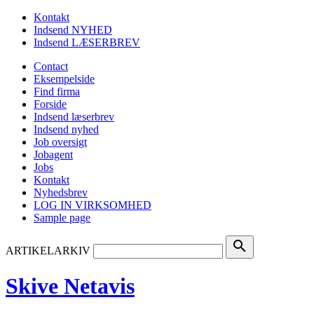
Kontakt
Indsend NYHED
Indsend LÆSERBREV
Contact
Eksempelside
Find firma
Forside
Indsend læserbrev
Indsend nyhed
Job oversigt
Jobagent
Jobs
Kontakt
Nyhedsbrev
LOG IN VIRKSOMHED
Sample page
search
ARTIKELARKIV
Skive Netavis