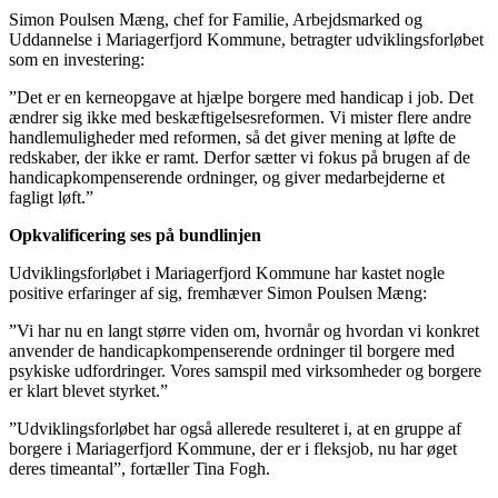
Simon Poulsen Mæng, chef for Familie, Arbejdsmarked og
Uddannelse i Mariagerfjord Kommune, betragter udviklingsforløbet
som en investering:
”Det er en kerneopgave at hjælpe borgere med handicap i job. Det
ændrer sig ikke med beskæftigelsesreformen. Vi mister flere andre
handlemuligheder med reformen, så det giver mening at løfte de
redskaber, der ikke er ramt. Derfor sætter vi fokus på brugen af de
handicapkompenserende ordninger, og giver medarbejderne et
fagligt løft.”
Opkvalificering ses på bundlinjen
Udviklingsforløbet i Mariagerfjord Kommune har kastet nogle
positive erfaringer af sig, fremhæver Simon Poulsen Mæng:
”Vi har nu en langt større viden om, hvornår og hvordan vi konkret
anvender de handicapkompenserende ordninger til borgere med
psykiske udfordringer. Vores samspil med virksomheder og borgere
er klart blevet styrket.”
”Udviklingsforløbet har også allerede resulteret i, at en gruppe af
borgere i Mariagerfjord Kommune, der er i fleksjob, nu har øget
deres timeantal”, fortæller Tina Fogh.