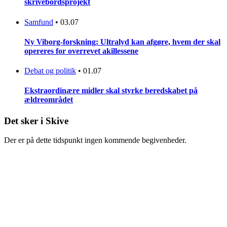
skrivebordsprojekt
Samfund
•
03.07
Ny Viborg-forskning: Ultralyd kan afgøre, hvem der skal
opereres for overrevet akillessene
Debat og politik
•
01.07
Ekstraordinære midler skal styrke beredskabet på
ældreområdet
Det sker i Skive
Der er på dette tidspunkt ingen kommende begivenheder.