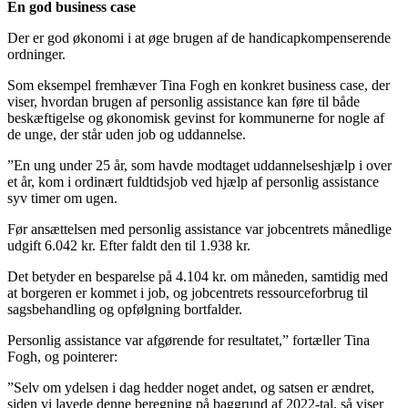
En god business case
Der er god økonomi i at øge brugen af de handicapkompenserende
ordninger.
Som eksempel fremhæver Tina Fogh en konkret business case, der
viser, hvordan brugen af personlig assistance kan føre til både
beskæftigelse og økonomisk gevinst for kommunerne for nogle af
de unge, der står uden job og uddannelse.
”En ung under 25 år, som havde modtaget uddannelseshjælp i over
et år, kom i ordinært fuldtidsjob ved hjælp af personlig assistance
syv timer om ugen.
Før ansættelsen med personlig assistance var jobcentrets månedlige
udgift 6.042 kr. Efter faldt den til 1.938 kr.
Det betyder en besparelse på 4.104 kr. om måneden, samtidig med
at borgeren er kommet i job, og jobcentrets ressourceforbrug til
sagsbehandling og opfølgning bortfalder.
Personlig assistance var afgørende for resultatet,” fortæller Tina
Fogh, og pointerer:
”Selv om ydelsen i dag hedder noget andet, og satsen er ændret,
siden vi lavede denne beregning på baggrund af 2022-tal, så viser