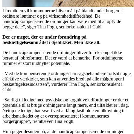
I fremtiden vil kommunerne blive målt på blandt andet borgere i
ordinære løntimer og på virksomhedstilfredshed. De
handicapkompenserende ordninger kan være med til at opfylde
begge dele”, siger Tina Fogh, seniorkonsulent i Cabi.
Der er meget, der er under forandring på
beskæftigelsesområdet i øjeblikket. Men ikke alt.
De handicapkompenserende ordninger bliver for eksempel ikke
berørt af jobreformen. Det er værd at bemærke. For ordningerne
rummer et stort uudnyttet potentiale.
”Med de kompenserende ordninger har sagsbehandlere fortsat nogle
effektive værktøjer, som kan anvendes bredt på alle målgrupper i
beskæftigelsesindsatsen”, vurderer Tina Fogh, seniorkonsulent i
Cabi.
”Særligt til ledige med psykiske og kognitive udfordringer er der et
potentiale til at bruge ordningerne langt mere, end tilfældet er i dag.
Netop de ledige, har svært ved at få og fastholde en tilknytning til
arbejdsmarkedet og er overrepræsenteret i kommunernes
borgergruppe”, fremhæver Tina Fogh.
Hun peger desuden på, at de handicapkompenserende ordninger