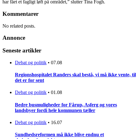
har fået et fagligt løft på området,” slutter Tina Fogh.
Kommentarer
No related posts.
Annonce
Seneste artikler
Debat og politik
•
07.08
Regionshospitalet Randers skal bestå, vi må ikke vente, til
det er for sent
Debat og politik
•
01.08
Bedre busmuligheder for Fårup, Asferg og vores
landsbyer fordi hele kommunen tæller
Debat og politik
•
16.07
Sundhedsreformen må ikke blive endnu et